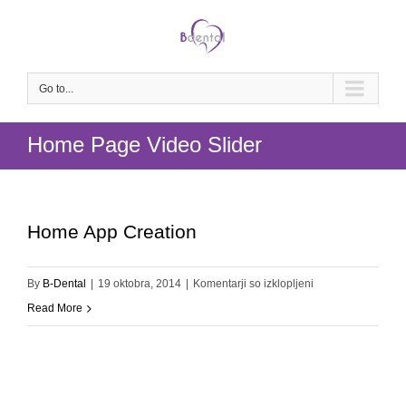
Go to...
Home Page Video Slider
Home App Creation
za
By
B-Dental
|
19 oktobra, 2014
|
Komentarji so izklopljeni
Home
Read More
App
Creation